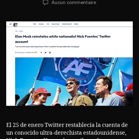
sur
Aucun commentaire
l’article
l’article
Odio
y
extremismo
¿
Puedo
seguir
yo
en
Twitter
?
El 25 de enero Twitter restablecía la cuenta de
un conocido ultra-derechista estadounidense,