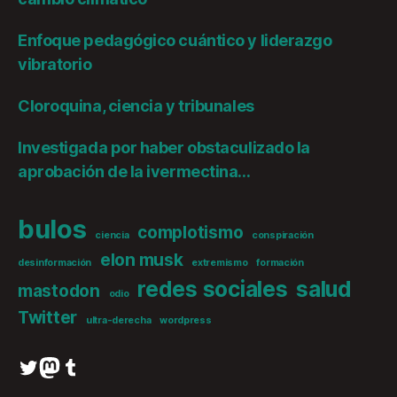
Enfoque pedagógico cuántico y liderazgo
vibratorio
Cloroquina, ciencia y tribunales
Investigada por haber obstaculizado la
aprobación de la ivermectina…
bulos
complotismo
ciencia
conspiración
elon musk
desinformación
extremismo
formación
redes sociales
salud
mastodon
odio
Twitter
ultra-derecha
wordpress
Twitter
Mastodon
Tumblr