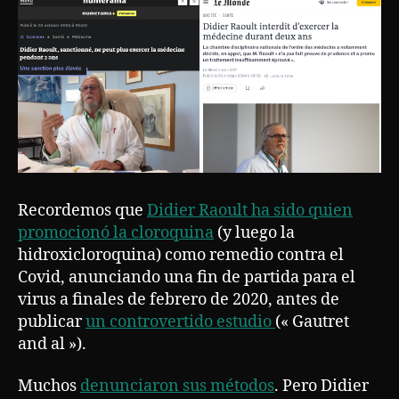
Recordemos que
Didier Raoult ha sido quien
promocionó la cloroquina
(y luego la
hidroxicloroquina) como remedio contra el
Covid, anunciando una fin de partida para el
virus a finales de febrero de 2020, antes de
publicar
un controvertido estudio
(« Gautret
and al »).
Muchos
denunciaron sus métodos
. Pero Didier