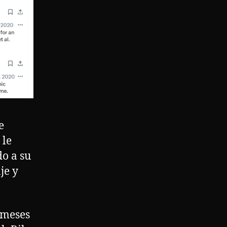
e
 le
do a su
je y
meses