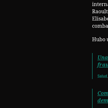
intern
Raoult
Elisab
combat
Hubo u
Una
frau
Salud 
Comu
dem