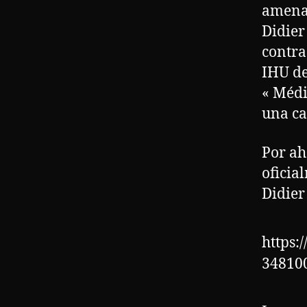
amenaz
Didier
contra
IHU de
« Médi
una ca
Por ah
oficia
Didier
https:
34810