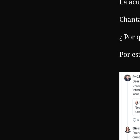
La acu
Chanta
¿ Por 
Por es