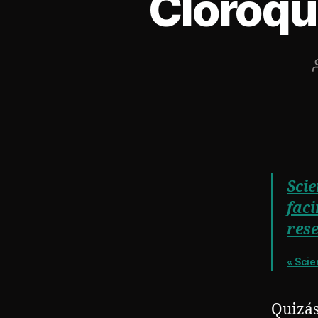
Cloroqui
Scie
faci
res
« Scie
Quizás