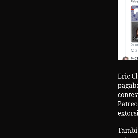
Eric C
pagaba
contes
Patreo
extor
Tambi