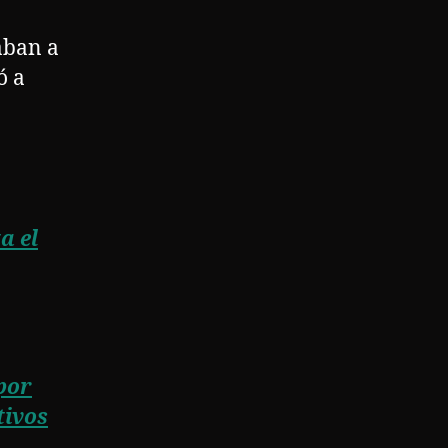
aban a
ó a
a el
por
tivos