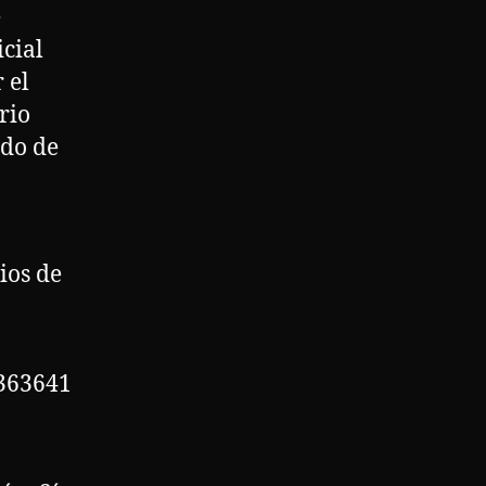
e
icial
 el
rio
ado de
ios de
9363641