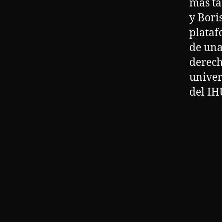
más ta
y Bori
plata
de una
derech
univer
del IHU