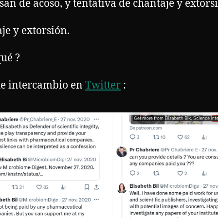
san de acoso, y tentativa de chantaje y extorsi
je y extorsión.
qué ?
te intercambio en
Twitter
: