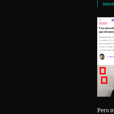
Interf
Pero m