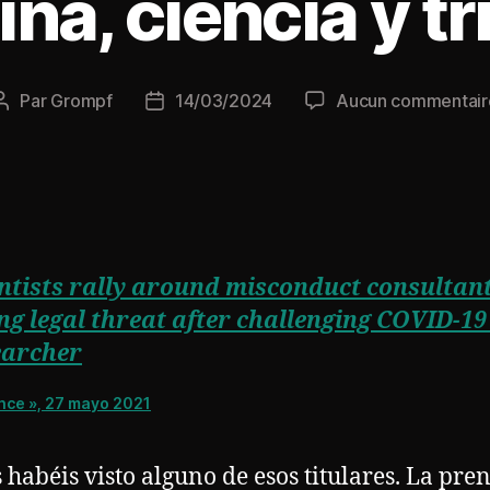
na, ciencia y t
Par
Grompf
14/03/2024
Aucun commentair
Auteur
Date
de
de
l’article
l’article
ntists rally around misconduct consultan
ng legal threat after challenging COVID-1
earcher
nce », 27 mayo 2021
 habéis visto alguno de esos titulares. La pre