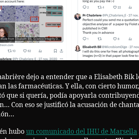
habrière dejo a entender que a Elisabeth Bik l
n las farmacéuticas. Y ella, con cierto humor,
tó que si quería, podía apoyarla contribuyen
n… Con eso se justificó la acusación de chanta
sión…
én hubo
un comunicado del IHU de Marsella