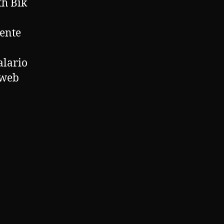
th Bik
mente
alario
 web